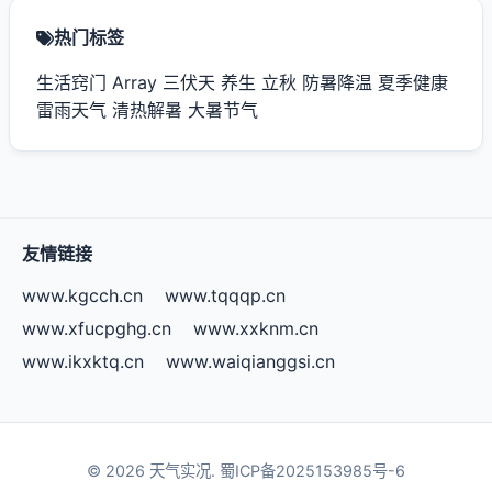
热门标签
生活窍门
Array
三伏天
养生
立秋
防暑降温
夏季健康
雷雨天气
清热解暑
大暑节气
友情链接
www.kgcch.cn
www.tqqqp.cn
www.xfucpghg.cn
www.xxknm.cn
www.ikxktq.cn
www.waiqianggsi.cn
© 2026 天气实况.
蜀ICP备2025153985号-6