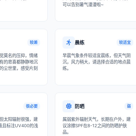
可以告别暑气漫漫啦~
晨练
较差
较适宜
觉莫名的压抑，情绪
早晨气象条件较适宜晨练，但天气阴
有的悲喜都静静地沉
沉，风力稍大，请选择合适的地点晨
的尘世里，感受片刻
练。
防晒
很必要
弱
但太阳辐射很强，建
属弱紫外辐射天气，长期在户外，建
且标注UV400的浅
议涂擦SPF在8-12之间的防晒护肤
品。