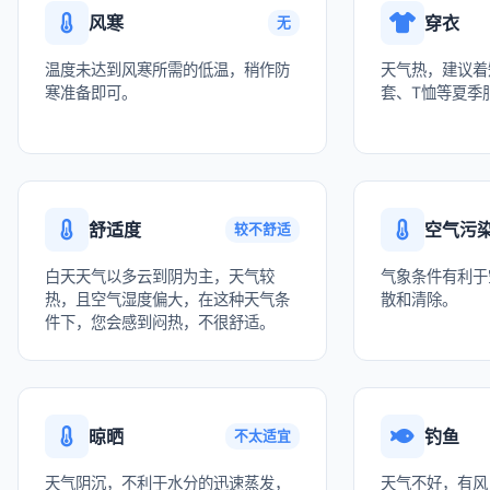
风寒
穿衣
无
温度未达到风寒所需的低温，稍作防
天气热，建议着
寒准备即可。
套、T恤等夏季
舒适度
空气污
较不舒适
白天天气以多云到阴为主，天气较
气象条件有利于
热，且空气湿度偏大，在这种天气条
散和清除。
件下，您会感到闷热，不很舒适。
晾晒
钓鱼
不太适宜
天气阴沉，不利于水分的迅速蒸发，
天气不好，有风