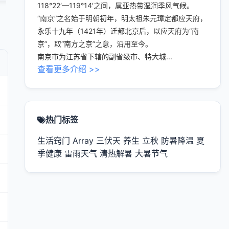
118°22′—119°14′之间，属亚热带湿润季风气候。
“南京”之名始于明朝初年，明太祖朱元璋定都应天府，
永乐十九年（1421年）迁都北京后，以应天府为“南
京”，取“南方之京”之意，沿用至今。
南京市为江苏省下辖的副省级市、特大城...
查看更多介绍 >>
热门标签
生活窍门
Array
三伏天
养生
立秋
防暑降温
夏
季健康
雷雨天气
清热解暑
大暑节气