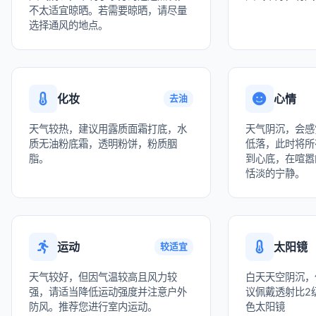
不太适宜晾晒。若需要晾晒，请尽量
选择通风的地点。
化妆
心情
去油
天气较热，建议用露质面霜打底，水
天气阴沉，会感
质无油粉底霜，透明粉饼，粉质胭
低落，此时将所
脂。
到心底，在喧嚣
恬淡的宁静。
运动
太阳镜
较适宜
天气较好，但因气温较高且风力较
白天天空阴沉，
强，请适当降低运动强度并注意户外
议佩戴透射比2级
防风。推荐您进行室内运动。
色太阳镜