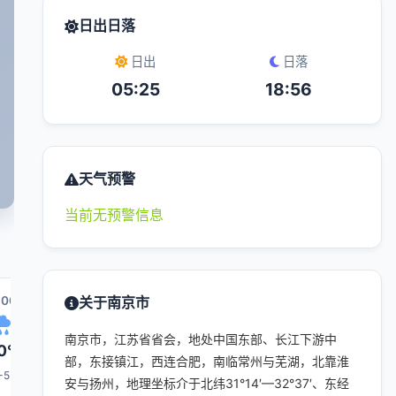
日出日落
日出
日落
05:25
18:56
天气预警
当前无预警信息
:00
14:00
关于南京市
15:00
22:00
16:00
南京市，江苏省省会，地处中国东部、长江下游中
0°
31°
29°
30°
29°
部，东接镇江，西连合肥，南临常州与芜湖，北靠淮
-5
4-5
4-5
4-5
4-5
安与扬州，地理坐标介于北纬31°14′—32°37′、东经