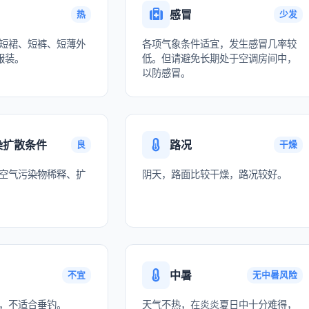
感冒
热
少发
短裙、短裤、短薄外
各项气象条件适宜，发生感冒几率较
服装。
低。但请避免长期处于空调房间中，
以防感冒。
染扩散条件
路况
良
干燥
空气污染物稀释、扩
阴天，路面比较干燥，路况较好。
中暑
不宜
无中暑风险
，不适合垂钓。
天气不热，在炎炎夏日中十分难得，