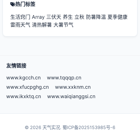
热门标签
生活窍门
Array
三伏天
养生
立秋
防暑降温
夏季健康
雷雨天气
清热解暑
大暑节气
友情链接
www.kgcch.cn
www.tqqqp.cn
www.xfucpghg.cn
www.xxknm.cn
www.ikxktq.cn
www.waiqianggsi.cn
© 2026 天气实况.
蜀ICP备2025153985号-6