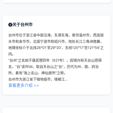
关于台州市
台州市位于浙江省中部沿海，东濒东海，南邻温州市，西连丽
水市和金华市，北接宁波市和绍兴市，地处长江三角洲南翼，
地理坐标介于北纬28°01′至29°20′、东经120°17′至121°56′之
间。
“台州”之名始于唐武德四年（621年），因境内有天台山而得
名，“台”读作tāi，取自天台山之“台”，历代为州、路、府治
所，素有“海上名山、神仙居所”之称。
台州市为浙江省下辖地级市，辖椒江...
查看更多介绍 >>