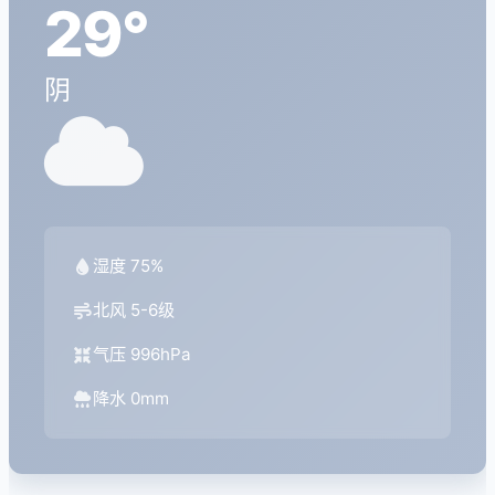
29°
阴
湿度 75%
北风 5-6级
气压 996hPa
降水 0mm