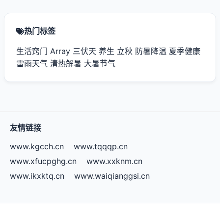
热门标签
生活窍门
Array
三伏天
养生
立秋
防暑降温
夏季健康
雷雨天气
清热解暑
大暑节气
友情链接
www.kgcch.cn
www.tqqqp.cn
www.xfucpghg.cn
www.xxknm.cn
www.ikxktq.cn
www.waiqianggsi.cn