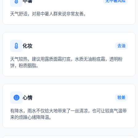
中暑
无中暑风险
天气舒适，对易中暑人群来说非常友善。
化妆
去油
天气较热，建议用露质面霜打底，水质无油粉底霜，透明粉
饼，粉质胭脂。
心情
较差
有降水，雨水不仅给大地带来了一丝清凉，也可让较高气温带
来的烦躁心绪降降温。