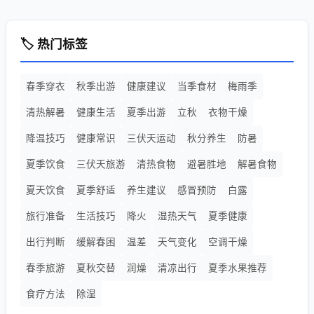
🏷️ 热门标签
春季穿衣
秋季出游
健康建议
当季食材
梅雨季
清热解暑
健康生活
夏季出游
立秋
衣物干燥
降温技巧
健康常识
三伏天运动
秋分养生
防暑
夏季饮食
三伏天旅游
清热食物
避暑胜地
解暑食物
夏天饮食
夏季舒适
养生建议
感冒预防
白露
旅行准备
生活技巧
降火
湿热天气
夏季健康
出行判断
缓解春困
温差
天气变化
空调干燥
春季旅游
夏秋交替
润燥
清凉出行
夏季水果推荐
食疗方法
除湿