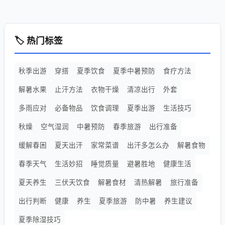
🏷️ 热门标签
秋季出游
穿搭
夏季饮食
夏季中暑预防
食疗方法
解暑水果
止汗方法
衣物干燥
清凉出行
外套
多雨应对
必备物品
饮食调理
夏季出游
生活技巧
秋燥
空气湿润
中暑预防
春季旅游
出行准备
缓解春困
夏天出汗
家常菜谱
出汗多怎么办
解暑食物
春季天气
生活妙招
睡觉质量
避暑胜地
健康生活
夏天养生
三伏天饮食
解暑食材
清热解暑
旅行准备
出行判断
健康
养生
夏季旅游
防中暑
养生建议
夏季除湿技巧